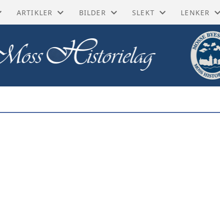
ARTIKLER
BILDER
SLEKT
LENKER
ORISKE BØKER
BIOGRAFIER
GUSTAV LINDMAN
BYGDEBØKER
FØLG OSS
SKE KART
DIVERSE ARTIKLER
KAI LORENTZEN
MATRIKLER OG ADRES
DIGITALA
YTT
FORRETNINGER
KÅRE MOUM
PRAKTISKE LENKER
MOSS BYL
MINNER
FRA INDUSTRIEN
MOSSEFILMER
SLEKTSFORSKNING
MOSSEHI
SITTEREN
GATER OG BYGNINGER
POSTKORT
NASJONAL
JE
HISTORISKE HENDELSER
TH BACHMANN
NASJONAL
BLIKK
I GAMLE DAGER
DIGITALT
RIBERT
LAG OG FORENINGER
DIGITALT