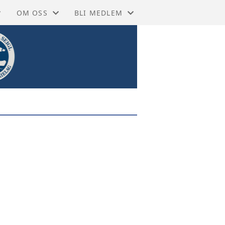
OM OSS
BLI MEDLEM
 PÅ FACEBOOK
GRASROTANDEL
ENKELTMEDLEM 350,- (VIPPS/MANUELT
SEBØKER
RKIVET
MOSS HISTORIELAG
FAMILIEMEDLEM +150,- (VIPPS/MANUE
EKSIKON
NETTBUTIKK
STORIEN
TA KONTAKT
BIBLIOTEKET MOSS
VEDTEKTER
BIBLIOTEKET RYGGE
VÅRE ÆRESMEDLEMMER
 MUSEUM MOSS
ÅRSMELDINGER
 MUSEUM RYGGE
STYRET