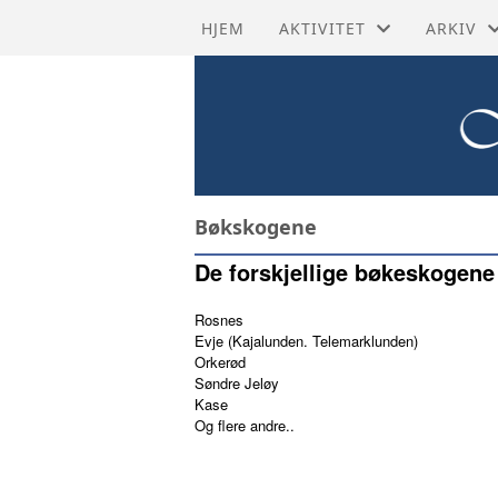
HJEM
AKTIVITET
ARKIV
HISTORISKE RUTER
BYHIST
SISTE NYTT
HISTORI
TURMÅL
KRAFTN
Bøkskogene
AKTIVITETSKALENDER
KULTUR
De forskjellige bøkeskogene
GRUPPER
STRAND
Rosnes
Evje (Kajalunden. Telemarklunden)
Orkerød
PROSJEKTER
TIDSLIN
Søndre Jeløy
Kase
TILBAKE
Og flere andre..
TRANSK